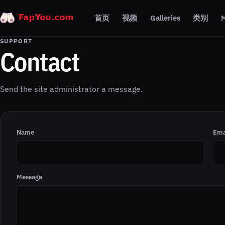
首页
视频
Galleries
类别
M
SUPPORT
Contact
Send the site administrator a message.
Name
Ema
Message